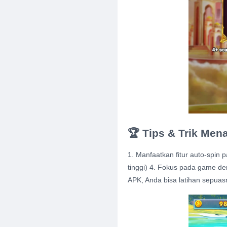
🏆 Tips & Trik Men
1. Manfaatkan fitur auto-spin 
tinggi) 4. Fokus pada game d
APK, Anda bisa latihan sepuas