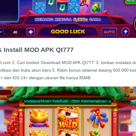
& Install MOD APK Qt777
ntl.com 2. Cari tombol 'Download MOD APK Qt777' 3. Izinkan instalasi da
aplikasi dan buka akun baru 5. Klaim bonus selamat datang 500.000 koin
0+ dan iOS 14+ dengan ukuran file hanya 85MB.