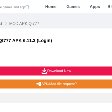
Home
Games
Apps
B
d
MOD APK Qt777
777 APK 6.11.3 (Login)
Download Now
APK/Mod file request?