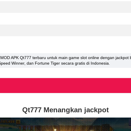
MOD APK Qt777 terbaru untuk main game slot online dengan jackpot 
Speed Winner, dan Fortune Tiger secara gratis di Indonesia.
Qt777 Menangkan jackpot