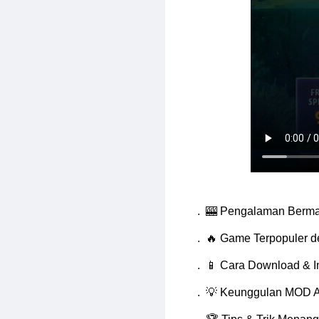
.
🎰 Pengalaman Berma
.
🔥 Game Terpopuler d
.
📱 Cara Download & I
.
💡 Keunggulan MOD AP