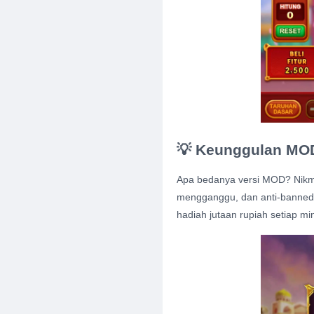
💡 Keunggulan MOD
Apa bedanya versi MOD? Nikmati
mengganggu, dan anti-banned 
hadiah jutaan rupiah setiap mi