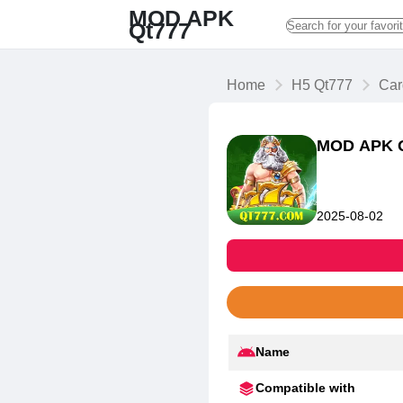
MOD APK
Qt777
Home
H5 Qt777
Car
MOD APK Qt
2025-08-02
Name
Compatible with