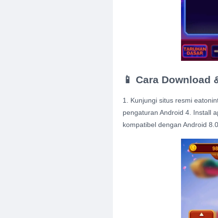
📱 Cara Download 
1. Kunjungi situs resmi eatoni
pengaturan Android 4. Install 
kompatibel dengan Android 8.